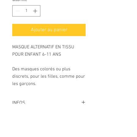
Ajouter au panier
MASQUE ALTERNATIF EN TISSU
POUR ENFANT 6-11 ANS
Des masques colorés ou plus
discrets, pour les filles, comme pour
les garçons.
INFOS
* 2 couches en tissu coton
* Elastique souple
* TAILLE (deplié sur le visage) : 16x13cm
* LAVAGE : de 30 à 40 degrés