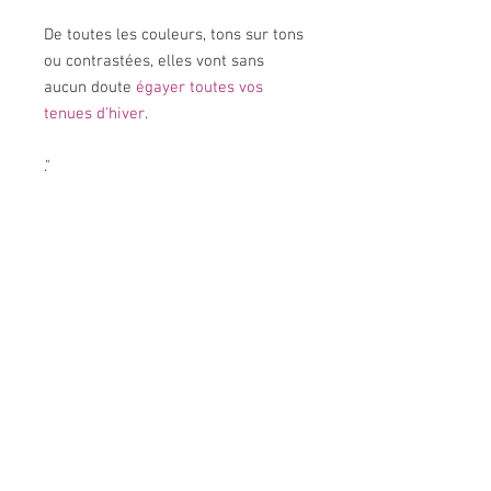
De toutes les couleurs, tons sur tons
ou contrastées, elles vont sans
aucun doute
égayer toutes vos
tenues d'hiver
.
".
PRESENTATION DU COLLIER
* Mitaines en laine bouillie 100%.
PIECE UNIQUE!
* Taille unique pour femme.
* Lavage à la main, à l'eau froide..
En fonction des réglages de votre écran,
et malgré tous nos efforts, les couleurs
originales peuvent légèrement différer!