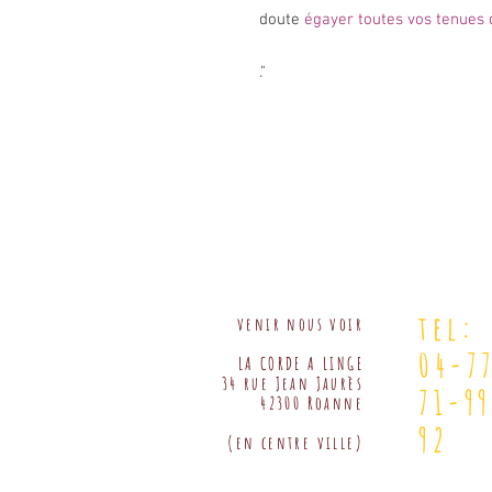
doute
égayer toutes vos tenues 
".
tel:
venir nous voir
04-7
LA CORDE A LINGE
34 rue Jean Jaurès
71-9
42300 Roanne
92
(en centre ville)