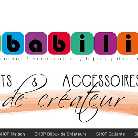
enfant
/ accessoires
/ bijoux /
déco 
SHOP Maison
SHOP Bijoux de Créateurs
SHOP Collants
S