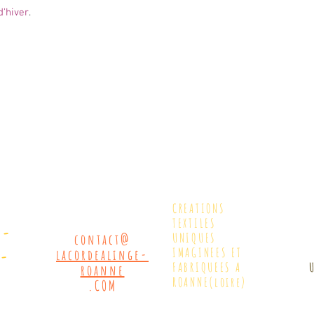
d'hiver
.
CREATIONS
TEXTILES
7-
UNIQUES
contact@
9-
IMAGINEES ET
lacordealinge-
FABRIQUEES A
roanne
ROANNE(loire)
.COM