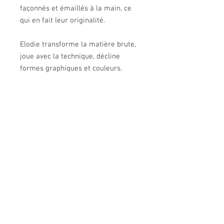
façonnés et émaillés à la main, ce
qui en fait leur originalité.
Elodie transforme la matière brute,
joue avec la technique, décline
formes graphiques et couleurs.
PRESENTATION
* Boucles d'oreilles en émail sur cuivre
PIECE UNIQUE!
* Taille de la pièce émaillée : 1.6 cm
* Clous métal argenté
En fonction des réglages de votre écran,
* Fermoirs "stoppeurs" en silicone