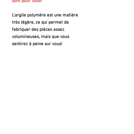
sont pour vous!
L'argile polymère est une matière
très légère, ce qui permet de
fabriquer des pièces assez
volumineuses, mais que vous
sentirez à peine sur vous!
PRESENTATION
* Boucles d'oreille en argile polymère
PIECE UNIQUE!
* Hauteur (fermoir compris) :
* Largeur max :
En fonction des réglages de votre écran,