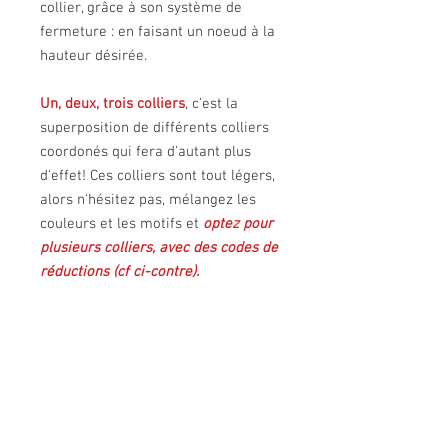
collier, grâce à son système de
fermeture : en faisant un noeud à la
hauteur désirée.
Un, deux, trois colliers
, c'est la
superposition de différents colliers
coordonés qui fera d'autant plus
d'effet! Ces colliers sont tout légers,
alors n'hésitez pas, mélangez les
couleurs et les motifs et
optez pour
plusieurs colliers, avec des codes de
réductions (cf ci-contre).
PRESENTATION DU COLLIER
* Collier en tissu (coton) et papier
REDUCTION POUR PLUSIEURS
(cotillon).
COLLIERS
* Longueur approximative : 130 cm