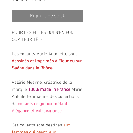
 34,00 € 
29,00 €
original
promotionnel
Rupture de stock
POUR LES FILLES QUI N'EN FONT
QU'A LEUR TÊTE
Les collants Marie Antoilette sont
dessinés et imprimés à Fleurieu sur
Saône dans le Rhône.
Valérie Moenne, créatrice de la
marque
100% made in France
Marie
Antoilette, imagine des collections
de
collants originaux mêlant
élégance et extravagance.
Ces collants sont destinés
aux
femmes qui osent, aux