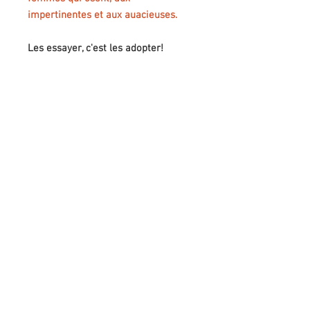
impertinentes et aux auacieuses.
Les essayer, c'est les adopter!
INFOS
Collant Femme 50 deniers
96% polyamide / 4% élasthane
lavage en machine à 30 degrés
Pour trouver votre taille, reportez
vous au tableau intégré dans le
venir nous voir
diaporama.
LA CORDE A LINGE
34 rue Jean Jaurès
42300 Roanne
(en centre ville)