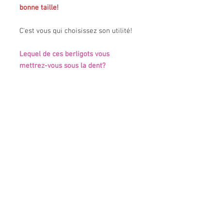
bonne taille!
C'est vous qui choisissez son utilité!
Lequel de ces berligots vous
mettrez-vous sous la dent?
Présentation de la Trousse
"Ecolier"
Extérieur
: patchwork de tissus
PIECE UNIQUE!
d'ameublement divers, avec appliqué
de galons et rubans.
En fonction des réglages de votre écran,
Intérieur
: doublé de toile enduite
et malgré tous nos efforts, les couleurs
orange (on peut donc passer un coup
originales peuvent légèrement différer!
d'éponge sans souci en cas de
besoin).
Fermture à glissière : 10 cm
venir nous voir