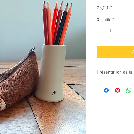
Prix
23,00 €
Quantité
*
A
Présentation de la 
Extérieur
: patch
avec appliqué de 
Intérieur
: doublé 
passer un coup d'
Fermture à glissi
Longueur
: 22 cm
Largeur :
10 cm
Hauteur
: 4 cm