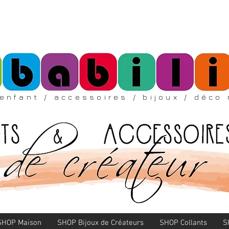
enfant
/ accessoires
/ bijoux /
déco 
SHOP Maison
SHOP Bijoux de Créateurs
SHOP Collants
S