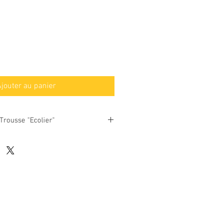
jouter au panier
Trousse "Ecolier"
work de tissus d'ameublement divers,
galons et rubans.
de toile enduite orange (on peut donc
éponge sans souci en cas de besoin).
ère