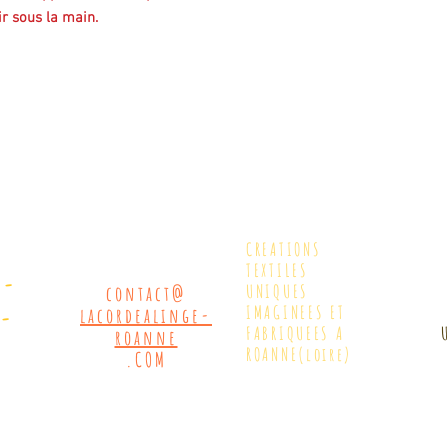
ir sous la main.
CREATIONS
TEXTILES
7-
UNIQUES
contact@
9-
IMAGINEES ET
lacordealinge-
FABRIQUEES A
roanne
ROANNE(loire)
.COM