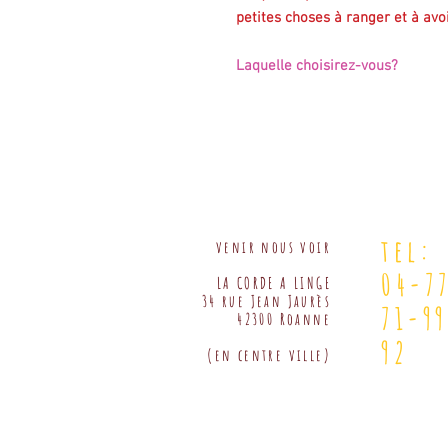
petites choses à ranger et à avo
Laquelle choisirez-vous?
tel:
venir nous voir
04-7
LA CORDE A LINGE
34 rue Jean Jaurès
71-9
42300 Roanne
92
(en centre ville)