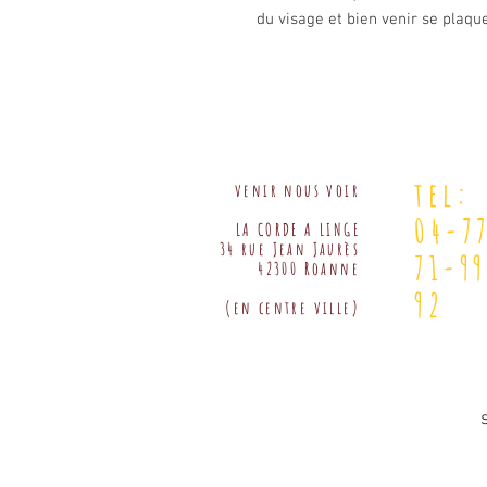
du visage et bien venir se plaque
tel:
venir nous voir
04-7
LA CORDE A LINGE
34 rue Jean Jaurès
71-9
42300 Roanne
92
(en centre ville)
s