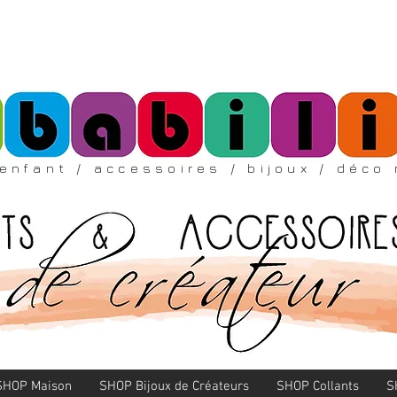
enfant
/ accessoires
/ bijoux /
déco 
SHOP Maison
SHOP Bijoux de Créateurs
SHOP Collants
S