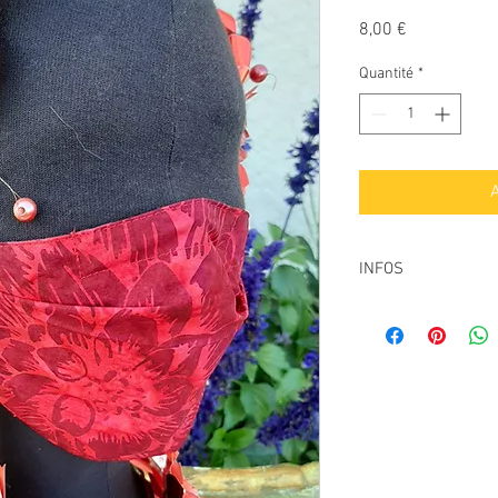
Prix
8,00 €
Quantité
*
A
INFOS
* 2 couches en tissu 
* Elastique souple
* TAILLE FEMME (depl
* LAVAGES : de 30 à 
* ATTENTION : ce masq
doit impérativement
habituels.