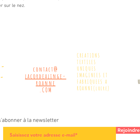
r sur le nez.
CREATIONS
TEXTILES
7-
UNIQUES
contact@
9-
IMAGINEES ET
lacordealinge-
FABRIQUEES A
roanne
ROANNE(loire)
.COM
'abonner à la newsletter
Rejoindre